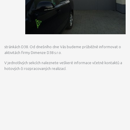
Kontaktní
adresa
U
Kapličky
38,
779
00
Olomouc
stránkách D38. Od dnešního dne Vás budeme průběžně informovat o
aktivitách firmy Dimenze D38 s.r.o.
V jednotlivých sekcích naleznete veškeré informace včetně kontaktů a
hotových či rozpracovaných realizací.